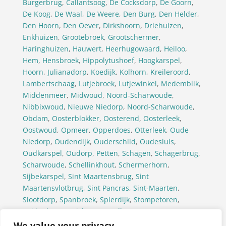
Burgerbrug
,
Callantsoog
,
De Cocksdorp
,
De Goorn
,
De Koog
,
De Waal
,
De Weere
,
Den Burg
,
Den Helder
,
Den Hoorn
,
Den Oever
,
Dirkshoorn
,
Driehuizen
,
Enkhuizen
,
Grootebroek
,
Grootschermer
,
Haringhuizen
,
Hauwert
,
Heerhugowaard
,
Heiloo
,
Hem
,
Hensbroek
,
Hippolytushoef
,
Hoogkarspel
,
Hoorn
,
Julianadorp
,
Koedijk
,
Kolhorn
,
Kreileroord
,
Lambertschaag
,
Lutjebroek
,
Lutjewinkel
,
Medemblik
,
Middenmeer
,
Midwoud
,
Noord-Scharwoude
,
Nibbixwoud
,
Nieuwe Niedorp
,
Noord-Scharwoude
,
Obdam
,
Oosterblokker
,
Oosterend
,
Oosterleek
,
Oostwoud
,
Opmeer
,
Opperdoes
,
Otterleek
,
Oude
Niedorp
,
Oudendijk
,
Ouderschild
,
Oudesluis
,
Oudkarspel
,
Oudorp
,
Petten
,
Schagen
,
Schagerbrug
,
Scharwoude
,
Schellinkhout
,
Schermerhorn
,
Sijbekarspel
,
Sint Maartensbrug
,
Sint
Maartensvlotbrug
,
Sint Pancras
,
Sint-Maarten
,
Slootdorp
,
Spanbroek
,
Spierdijk
,
Stompetoren
,
Tuitjenhorn
,
Twisk
,
Ursem(Alkmaar)
,
Ursem(Koggenland)
,
’t Veld
,
Venhuizen
,
Waarland
,
We value your privacy