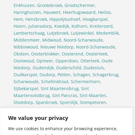
Enkhuizen
,
Grootebroek
,
Grootschermer
,
Haringhuizen
,
Hauwert
,
Heerhugowaard
,
Heiloo
,
Hem
,
Hensbroek
,
Hippolytushoef
,
Hoogkarspel
,
Hoorn
,
Julianadorp
,
Koedijk
,
Kolhorn
,
Kreileroord
,
Lambertschaag
,
Lutjebroek
,
Lutjewinkel
,
Medemblik
,
Middenmeer
,
Midwoud
,
Noord-Scharwoude
,
Nibbixwoud
,
Nieuwe Niedorp
,
Noord-Scharwoude
,
Obdam
,
Oosterblokker
,
Oosterend
,
Oosterleek
,
Oostwoud
,
Opmeer
,
Opperdoes
,
Otterleek
,
Oude
Niedorp
,
Oudendijk
,
Ouderschild
,
Oudesluis
,
Oudkarspel
,
Oudorp
,
Petten
,
Schagen
,
Schagerbrug
,
Scharwoude
,
Schellinkhout
,
Schermerhorn
,
Sijbekarspel
,
Sint Maartensbrug
,
Sint
Maartensvlotbrug
,
Sint Pancras
,
Sint-Maarten
,
Slootdorp
,
Spanbroek
,
Spierdijk
,
Stompetoren
,
Tuitjenhorn
,
Twisk
,
Ursem(Alkmaar)
,
Ursem(Koggenland)
,
’t Veld
,
Venhuizen
,
Waarland
,
We value your privacy
Warmenhuizen
,
Wervershoof
,
Westerland
,
We use cookies to enhance your browsing experience,
Westwoud
,
Wieringerwaard
,
Wieringerwerf
,