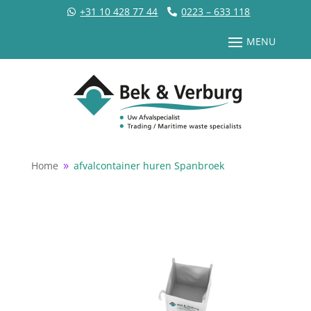
+31 10 428 77 44
0223 – 633 118
Home
afvalcontainer huren Spanbroek
9