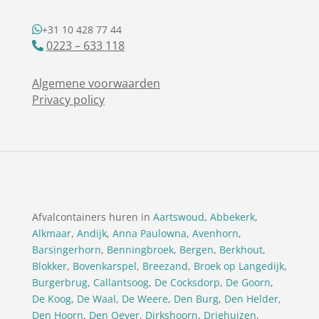
+31 10 428 77 44
0223 – 633 118
Algemene voorwaarden
Privacy policy
Afvalcontainers huren in
Aartswoud
,
Abbekerk
,
Alkmaar
,
Andijk
,
Anna Paulowna
,
Avenhorn
,
Barsingerhorn
,
Benningbroek
,
Bergen
,
Berkhout
,
Blokker
,
Bovenkarspel
,
Breezand
,
Broek op Langedijk
,
Burgerbrug
,
Callantsoog
,
De Cocksdorp
,
De Goorn
,
De Koog
,
De Waal
,
De Weere
,
Den Burg
,
Den Helder
,
Den Hoorn
,
Den Oever
,
Dirkshoorn
,
Driehuizen
,