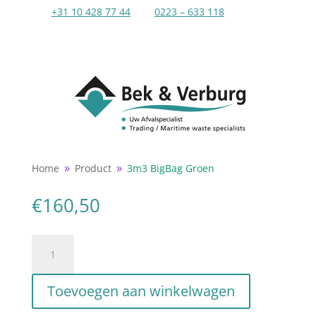
+31 10 428 77 44
0223 – 633 118
Home
Product
3m3 BigBag Groen
9
9
€
160,50
3m3
BigBag
Groen
Toevoegen aan winkelwagen
aantal