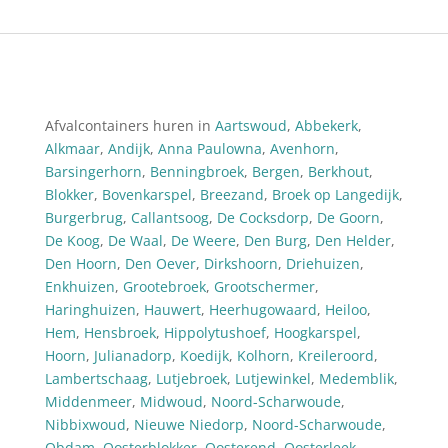
Afvalcontainers huren in
Aartswoud
,
Abbekerk
,
Alkmaar
,
Andijk
,
Anna Paulowna
,
Avenhorn
,
Barsingerhorn
,
Benningbroek
,
Bergen
,
Berkhout
,
Blokker
,
Bovenkarspel
,
Breezand
,
Broek op Langedijk
,
Burgerbrug
,
Callantsoog
,
De Cocksdorp
,
De Goorn
,
De Koog
,
De Waal
,
De Weere
,
Den Burg
,
Den Helder
,
Den Hoorn
,
Den Oever
,
Dirkshoorn
,
Driehuizen
,
Enkhuizen
,
Grootebroek
,
Grootschermer
,
Haringhuizen
,
Hauwert
,
Heerhugowaard
,
Heiloo
,
Hem
,
Hensbroek
,
Hippolytushoef
,
Hoogkarspel
,
Hoorn
,
Julianadorp
,
Koedijk
,
Kolhorn
,
Kreileroord
,
Lambertschaag
,
Lutjebroek
,
Lutjewinkel
,
Medemblik
,
Middenmeer
,
Midwoud
,
Noord-Scharwoude
,
Nibbixwoud
,
Nieuwe Niedorp
,
Noord-Scharwoude
,
Obdam
,
Oosterblokker
,
Oosterend
,
Oosterleek
,