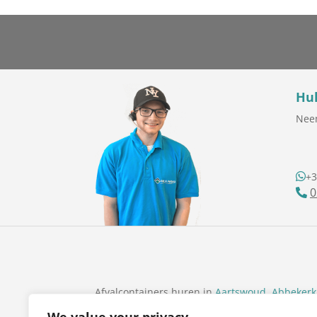
Hul
Neem
+3
0
Afvalcontainers huren in
Aartswoud
,
Abbekerk
Bovenkarspel
,
Breezand
,
Broek op Langedijk
,
B