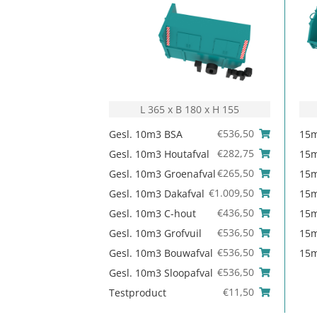
L 365 x B 180 x H 155
€
536,50
Gesl. 10m3 BSA
15
€
282,75
Gesl. 10m3 Houtafval
15m
€
265,50
Gesl. 10m3 Groenafval
15m
€
1.009,50
Gesl. 10m3 Dakafval
15m
€
436,50
Gesl. 10m3 C-hout
15m
€
536,50
Gesl. 10m3 Grofvuil
15m
€
536,50
Gesl. 10m3 Bouwafval
15m
€
536,50
Gesl. 10m3 Sloopafval
€
11,50
Testproduct