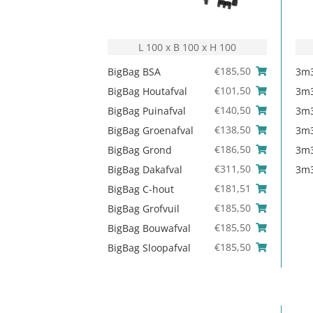
L 100 x B 100 x H 100
€
185,50
BigBag BSA
3m3
€
101,50
BigBag Houtafval
3m3
€
140,50
BigBag Puinafval
3m3
€
138,50
BigBag Groenafval
3m3
€
186,50
BigBag Grond
3m3
€
311,50
BigBag Dakafval
3m3
€
181,51
BigBag C-hout
€
185,50
BigBag Grofvuil
€
185,50
BigBag Bouwafval
€
185,50
BigBag Sloopafval