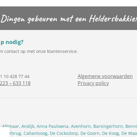
Dingen gebeuren met een Heldersbakkie!
p nodig?
 contact op met onze klantenservice.
Algemene voorwaarden
1 10 428 77 44
223 – 633 118
Privacy policy
,
Alkmaar
,
Andijk
,
Anna Paulowna
,
Avenhorn
,
Barsingerhorn
,
Benn
urgerbrug
,
Callantsoog
,
De Cocksdorp
,
De Goorn
,
De Koog
,
De Waa