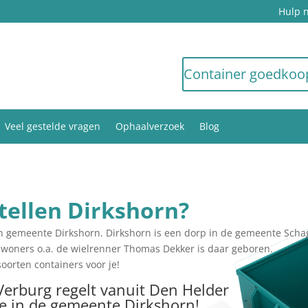
Hulp 
Container goedkoo
Veel gestelde vragen
Ophaalverzoek
Blog
tellen Dirkshorn?
 in gemeente Dirkshorn. Dirkshorn is een dorp in de gemeente Sch
inwoners o.a. de wielrenner Thomas Dekker is daar geboren.
soorten containers voor je!
Verburg regelt vanuit Den Helder
je in de gemeente Dirkshorn!