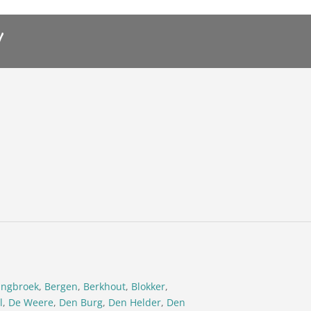
ingbroek
,
Bergen
,
Berkhout
,
Blokker
,
l
,
De Weere
,
Den Burg
,
Den Helder
,
Den