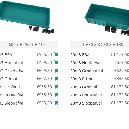
L 600 x B 250 x H 100
L 650 x B 250 x H 130
€
955,50
€
1.179,5
m3 BSA
20m3 BSA
€
459,50
€
679,5
3 Houtafval
20m3 Houtafval
€
509,50
€
629,5
3 Groenafval
20m3 Groenafval
€
692,50
€
836,5
3 C-hout
20m3 C-hout
€
955,50
€
1.179,5
3 Grofvuil
20m3 Grofvuil
€
955,50
€
1.179,5
3 Bouwafval
20m3 Bouwafval
€
955,50
€
1.179,5
3 Sloopafval
20m3 Sloopafval