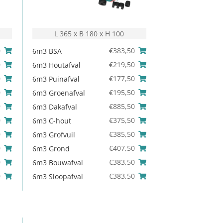
L 365 x B 180 x H 100
0
€
383,50
6m3 BSA
0
€
219,50
6m3 Houtafval
0
€
177,50
6m3 Puinafval
0
€
195,50
6m3 Groenafval
9
€
885,50
6m3 Dakafval
0
€
375,50
6m3 C-hout
0
€
385,50
6m3 Grofvuil
0
€
407,50
6m3 Grond
0
€
383,50
6m3 Bouwafval
0
€
383,50
6m3 Sloopafval