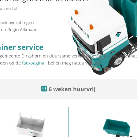
uizen tot
ook overal tegen
 en Regio Alkmaar.
iner service
de gemeente Dirkshorn en duurzame verwerking van je afval. Wannee
orden op de
faq-pagina
, bellen mag natuurlijk ook.
6 weken huurvrij