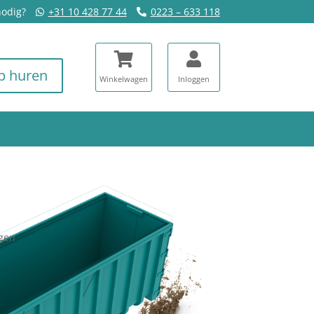
nodig?
+31 10 428 77 44
0223 – 633 118
p huren
agen