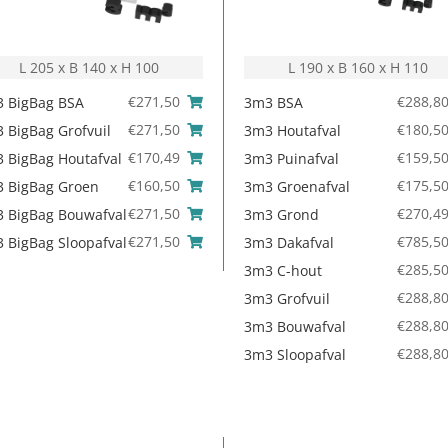
L 205 x B 140 x H 100
L 190 x B 160 x H 110
€
271,50
€
288,8
 BigBag BSA
3m3 BSA
€
271,50
€
180,5
 BigBag Grofvuil
3m3 Houtafval
€
170,49
€
159,5
 BigBag Houtafval
3m3 Puinafval
€
160,50
€
175,5
 BigBag Groen
3m3 Groenafval
€
271,50
€
270,4
 BigBag Bouwafval
3m3 Grond
€
271,50
€
785,5
 BigBag Sloopafval
3m3 Dakafval
€
285,5
3m3 C-hout
€
288,8
3m3 Grofvuil
€
288,8
3m3 Bouwafval
€
288,8
3m3 Sloopafval