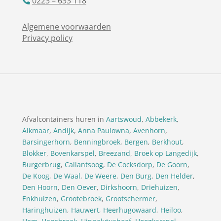
0223 – 633 118
Algemene voorwaarden
Privacy policy
Afvalcontainers huren in
Aartswoud
,
Abbekerk
,
Alkmaar
,
Andijk
,
Anna Paulowna
,
Avenhorn
,
Barsingerhorn
,
Benningbroek
,
Bergen
,
Berkhout
,
Blokker
,
Bovenkarspel
,
Breezand
,
Broek op Langedijk
,
Burgerbrug
,
Callantsoog
,
De Cocksdorp
,
De Goorn
,
De Koog
,
De Waal
,
De Weere
,
Den Burg
,
Den Helder
,
Den Hoorn
,
Den Oever
,
Dirkshoorn
,
Driehuizen
,
Enkhuizen
,
Grootebroek
,
Grootschermer
,
Haringhuizen
,
Hauwert
,
Heerhugowaard
,
Heiloo
,