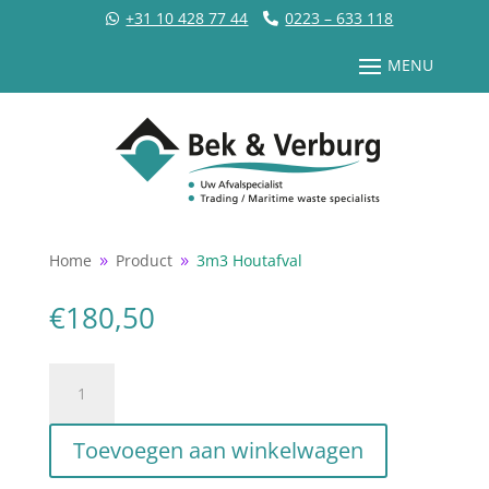
+31 10 428 77 44
0223 – 633 118
Home
Product
3m3 Houtafval
9
9
€
180,50
3m3
Houtafval
aantal
Toevoegen aan winkelwagen