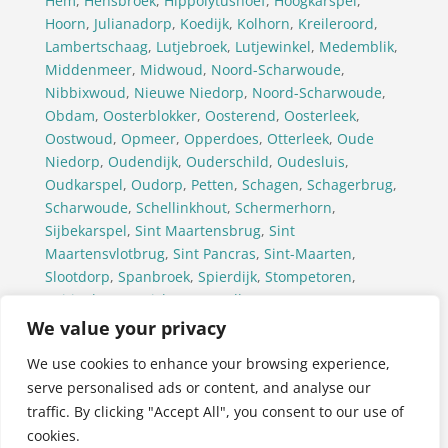
Hem
,
Hensbroek
,
Hippolytushoef
,
Hoogkarspel
,
Hoorn
,
Julianadorp
,
Koedijk
,
Kolhorn
,
Kreileroord
,
Lambertschaag
,
Lutjebroek
,
Lutjewinkel
,
Medemblik
,
Middenmeer
,
Midwoud
,
Noord-Scharwoude
,
Nibbixwoud
,
Nieuwe Niedorp
,
Noord-Scharwoude
,
Obdam
,
Oosterblokker
,
Oosterend
,
Oosterleek
,
Oostwoud
,
Opmeer
,
Opperdoes
,
Otterleek
,
Oude
Niedorp
,
Oudendijk
,
Ouderschild
,
Oudesluis
,
Oudkarspel
,
Oudorp
,
Petten
,
Schagen
,
Schagerbrug
,
Scharwoude
,
Schellinkhout
,
Schermerhorn
,
Sijbekarspel
,
Sint Maartensbrug
,
Sint
Maartensvlotbrug
,
Sint Pancras
,
Sint-Maarten
,
Slootdorp
,
Spanbroek
,
Spierdijk
,
Stompetoren
,
Tuitjenhorn
,
Twisk
,
Ursem(Alkmaar)
,
Ursem(Koggenland)
,
’t Veld
,
Venhuizen
,
Waarland
,
We value your privacy
Warmenhuizen
,
Wervershoof
,
Westerland
,
We use cookies to enhance your browsing experience,
Westwoud
,
Wieringerwaard
,
Wieringerwerf
,
serve personalised ads or content, and analyse our
Wijdenes
,
Wognum
,
’t Zand
,
Zijdewind
,
Zuid-
traffic. By clicking "Accept All", you consent to our use of
Scharwoude
,
Zuidermeer
,
Zuidschermer
,
Zwaag
,
cookies.
Zwaagdijk-Oost
,
Zwaagdijk-West