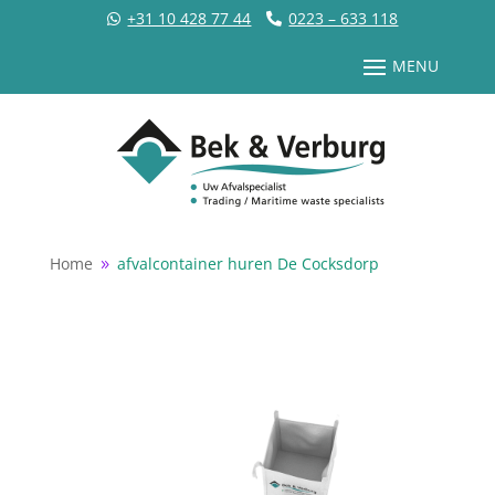
+31 10 428 77 44
0223 – 633 118
Home
afvalcontainer huren De Cocksdorp
9