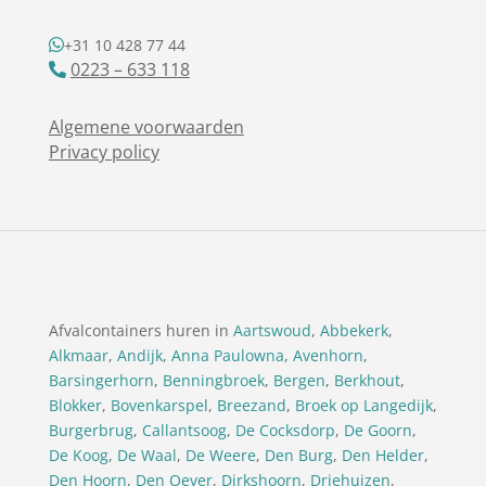
+31 10 428 77 44
0223 – 633 118
Algemene voorwaarden
Privacy policy
Afvalcontainers huren in
Aartswoud
,
Abbekerk
,
Alkmaar
,
Andijk
,
Anna Paulowna
,
Avenhorn
,
Barsingerhorn
,
Benningbroek
,
Bergen
,
Berkhout
,
Blokker
,
Bovenkarspel
,
Breezand
,
Broek op Langedijk
,
Burgerbrug
,
Callantsoog
,
De Cocksdorp
,
De Goorn
,
De Koog
,
De Waal
,
De Weere
,
Den Burg
,
Den Helder
,
Den Hoorn
,
Den Oever
,
Dirkshoorn
,
Driehuizen
,