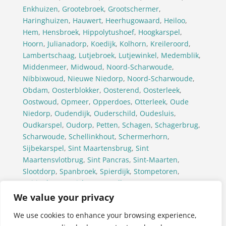
Enkhuizen
,
Grootebroek
,
Grootschermer
,
Haringhuizen
,
Hauwert
,
Heerhugowaard
,
Heiloo
,
Hem
,
Hensbroek
,
Hippolytushoef
,
Hoogkarspel
,
Hoorn
,
Julianadorp
,
Koedijk
,
Kolhorn
,
Kreileroord
,
Lambertschaag
,
Lutjebroek
,
Lutjewinkel
,
Medemblik
,
Middenmeer
,
Midwoud
,
Noord-Scharwoude
,
Nibbixwoud
,
Nieuwe Niedorp
,
Noord-Scharwoude
,
Obdam
,
Oosterblokker
,
Oosterend
,
Oosterleek
,
Oostwoud
,
Opmeer
,
Opperdoes
,
Otterleek
,
Oude
Niedorp
,
Oudendijk
,
Ouderschild
,
Oudesluis
,
Oudkarspel
,
Oudorp
,
Petten
,
Schagen
,
Schagerbrug
,
Scharwoude
,
Schellinkhout
,
Schermerhorn
,
Sijbekarspel
,
Sint Maartensbrug
,
Sint
Maartensvlotbrug
,
Sint Pancras
,
Sint-Maarten
,
Slootdorp
,
Spanbroek
,
Spierdijk
,
Stompetoren
,
Tuitjenhorn
,
Twisk
,
Ursem(Alkmaar)
,
Ursem(Koggenland)
,
’t Veld
,
Venhuizen
,
Waarland
,
We value your privacy
Warmenhuizen
,
Wervershoof
,
Westerland
,
We use cookies to enhance your browsing experience,
Westwoud
,
Wieringerwaard
,
Wieringerwerf
,