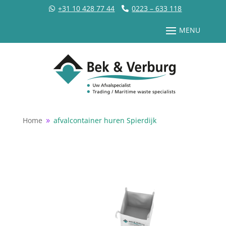
+31 10 428 77 44
0223 – 633 118
Home
afvalcontainer huren Spierdijk
9