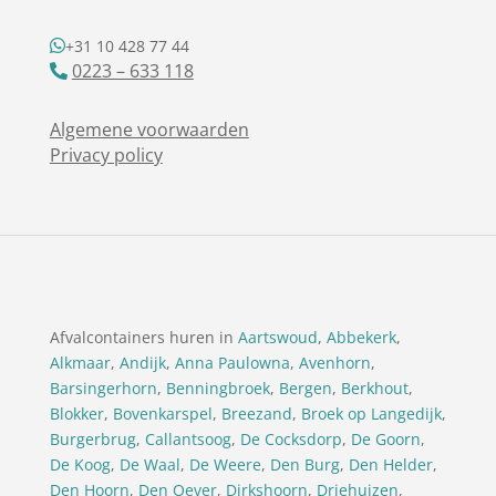
+31 10 428 77 44
0223 – 633 118
Algemene voorwaarden
Privacy policy
Afvalcontainers huren in
Aartswoud
,
Abbekerk
,
Alkmaar
,
Andijk
,
Anna Paulowna
,
Avenhorn
,
Barsingerhorn
,
Benningbroek
,
Bergen
,
Berkhout
,
Blokker
,
Bovenkarspel
,
Breezand
,
Broek op Langedijk
,
Burgerbrug
,
Callantsoog
,
De Cocksdorp
,
De Goorn
,
De Koog
,
De Waal
,
De Weere
,
Den Burg
,
Den Helder
,
Den Hoorn
,
Den Oever
,
Dirkshoorn
,
Driehuizen
,