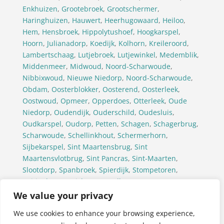
Enkhuizen
,
Grootebroek
,
Grootschermer
,
Haringhuizen
,
Hauwert
,
Heerhugowaard
,
Heiloo
,
Hem
,
Hensbroek
,
Hippolytushoef
,
Hoogkarspel
,
Hoorn
,
Julianadorp
,
Koedijk
,
Kolhorn
,
Kreileroord
,
Lambertschaag
,
Lutjebroek
,
Lutjewinkel
,
Medemblik
,
Middenmeer
,
Midwoud
,
Noord-Scharwoude
,
Nibbixwoud
,
Nieuwe Niedorp
,
Noord-Scharwoude
,
Obdam
,
Oosterblokker
,
Oosterend
,
Oosterleek
,
Oostwoud
,
Opmeer
,
Opperdoes
,
Otterleek
,
Oude
Niedorp
,
Oudendijk
,
Ouderschild
,
Oudesluis
,
Oudkarspel
,
Oudorp
,
Petten
,
Schagen
,
Schagerbrug
,
Scharwoude
,
Schellinkhout
,
Schermerhorn
,
Sijbekarspel
,
Sint Maartensbrug
,
Sint
Maartensvlotbrug
,
Sint Pancras
,
Sint-Maarten
,
Slootdorp
,
Spanbroek
,
Spierdijk
,
Stompetoren
,
Tuitjenhorn
,
Twisk
,
Ursem(Alkmaar)
,
Ursem(Koggenland)
,
’t Veld
,
Venhuizen
,
Waarland
,
We value your privacy
Warmenhuizen
,
Wervershoof
,
Westerland
,
We use cookies to enhance your browsing experience,
Westwoud
,
Wieringerwaard
,
Wieringerwerf
,