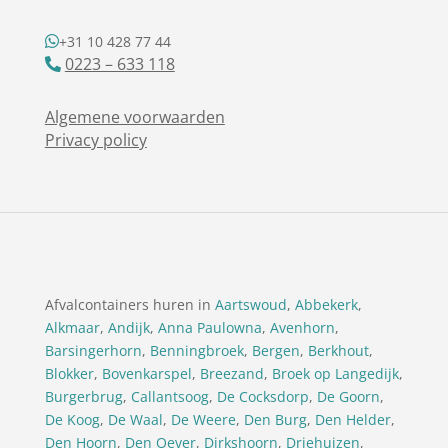
+31 10 428 77 44
0223 – 633 118
Algemene voorwaarden
Privacy policy
Afvalcontainers huren in
Aartswoud
,
Abbekerk
,
Alkmaar
,
Andijk
,
Anna Paulowna
,
Avenhorn
,
Barsingerhorn
,
Benningbroek
,
Bergen
,
Berkhout
,
Blokker
,
Bovenkarspel
,
Breezand
,
Broek op Langedijk
,
Burgerbrug
,
Callantsoog
,
De Cocksdorp
,
De Goorn
,
De Koog
,
De Waal
,
De Weere
,
Den Burg
,
Den Helder
,
Den Hoorn
,
Den Oever
,
Dirkshoorn
,
Driehuizen
,