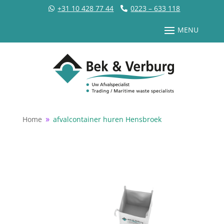
+31 10 428 77 44
0223 – 633 118
Home
afvalcontainer huren Hensbroek
9