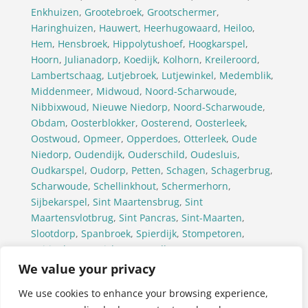
Enkhuizen
,
Grootebroek
,
Grootschermer
,
Haringhuizen
,
Hauwert
,
Heerhugowaard
,
Heiloo
,
Hem
,
Hensbroek
,
Hippolytushoef
,
Hoogkarspel
,
Hoorn
,
Julianadorp
,
Koedijk
,
Kolhorn
,
Kreileroord
,
Lambertschaag
,
Lutjebroek
,
Lutjewinkel
,
Medemblik
,
Middenmeer
,
Midwoud
,
Noord-Scharwoude
,
Nibbixwoud
,
Nieuwe Niedorp
,
Noord-Scharwoude
,
Obdam
,
Oosterblokker
,
Oosterend
,
Oosterleek
,
Oostwoud
,
Opmeer
,
Opperdoes
,
Otterleek
,
Oude
Niedorp
,
Oudendijk
,
Ouderschild
,
Oudesluis
,
Oudkarspel
,
Oudorp
,
Petten
,
Schagen
,
Schagerbrug
,
Scharwoude
,
Schellinkhout
,
Schermerhorn
,
Sijbekarspel
,
Sint Maartensbrug
,
Sint
Maartensvlotbrug
,
Sint Pancras
,
Sint-Maarten
,
Slootdorp
,
Spanbroek
,
Spierdijk
,
Stompetoren
,
Tuitjenhorn
,
Twisk
,
Ursem(Alkmaar)
,
Ursem(Koggenland)
,
’t Veld
,
Venhuizen
,
Waarland
,
We value your privacy
Warmenhuizen
,
Wervershoof
,
Westerland
,
We use cookies to enhance your browsing experience,
Westwoud
,
Wieringerwaard
,
Wieringerwerf
,