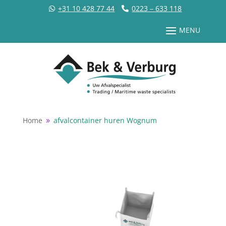
+31 10 428 77 44
0223 – 633 118
Home
afvalcontainer huren Wognum
9