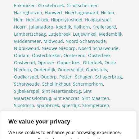
Enkhuizen
,
Grootebroek
,
Grootschermer
,
Haringhuizen
,
Hauwert
,
Heerhugowaard
,
Heiloo
,
Hem
,
Hensbroek
,
Hippolytushoef
,
Hoogkarspel
,
Hoorn
,
Julianadorp
,
Koedijk
,
Kolhorn
,
Kreileroord
,
Lambertschaag
,
Lutjebroek
,
Lutjewinkel
,
Medemblik
,
Middenmeer
,
Midwoud
,
Noord-Scharwoude
,
Nibbixwoud
,
Nieuwe Niedorp
,
Noord-Scharwoude
,
Obdam
,
Oosterblokker
,
Oosterend
,
Oosterleek
,
Oostwoud
,
Opmeer
,
Opperdoes
,
Otterleek
,
Oude
Niedorp
,
Oudendijk
,
Ouderschild
,
Oudesluis
,
Oudkarspel
,
Oudorp
,
Petten
,
Schagen
,
Schagerbrug
,
Scharwoude
,
Schellinkhout
,
Schermerhorn
,
Sijbekarspel
,
Sint Maartensbrug
,
Sint
Maartensvlotbrug
,
Sint Pancras
,
Sint-Maarten
,
Slootdorp
,
Spanbroek
,
Spierdijk
,
Stompetoren
,
Tuitjenhorn
,
Twisk
,
Ursem(Alkmaar)
,
Ursem(Koggenland)
,
’t Veld
,
Venhuizen
,
Waarland
,
We value your privacy
Warmenhuizen
,
Wervershoof
,
Westerland
,
We use cookies to enhance your browsing experience,
Westwoud
,
Wieringerwaard
,
Wieringerwerf
,