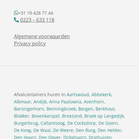
+31 10 428 77 44
0223 – 633 118
Algemene voorwaarden
Privacy policy
Afvalcontainers huren in
Aartswoud
,
Abbekerk
,
Alkmaar
,
Andijk
,
Anna Paulowna
,
Avenhorn
,
Barsingerhorn
,
Benningbroek
,
Bergen
,
Berkhout
,
Blokker
,
Bovenkarspel
,
Breezand
,
Broek op Langedijk
,
Burgerbrug
,
Callantsoog
,
De Cocksdorp
,
De Goorn
,
De Koog
,
De Waal
,
De Weere
,
Den Burg
,
Den Helder
,
Den Hoorn
,
Den Oever
,
Dirkshoorn
,
Driehuizen
,