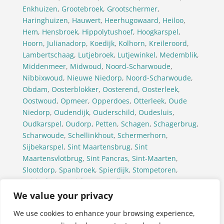
Enkhuizen
,
Grootebroek
,
Grootschermer
,
Haringhuizen
,
Hauwert
,
Heerhugowaard
,
Heiloo
,
Hem
,
Hensbroek
,
Hippolytushoef
,
Hoogkarspel
,
Hoorn
,
Julianadorp
,
Koedijk
,
Kolhorn
,
Kreileroord
,
Lambertschaag
,
Lutjebroek
,
Lutjewinkel
,
Medemblik
,
Middenmeer
,
Midwoud
,
Noord-Scharwoude
,
Nibbixwoud
,
Nieuwe Niedorp
,
Noord-Scharwoude
,
Obdam
,
Oosterblokker
,
Oosterend
,
Oosterleek
,
Oostwoud
,
Opmeer
,
Opperdoes
,
Otterleek
,
Oude
Niedorp
,
Oudendijk
,
Ouderschild
,
Oudesluis
,
Oudkarspel
,
Oudorp
,
Petten
,
Schagen
,
Schagerbrug
,
Scharwoude
,
Schellinkhout
,
Schermerhorn
,
Sijbekarspel
,
Sint Maartensbrug
,
Sint
Maartensvlotbrug
,
Sint Pancras
,
Sint-Maarten
,
Slootdorp
,
Spanbroek
,
Spierdijk
,
Stompetoren
,
Tuitjenhorn
,
Twisk
,
Ursem(Alkmaar)
,
Ursem(Koggenland)
,
’t Veld
,
Venhuizen
,
Waarland
,
We value your privacy
Warmenhuizen
,
Wervershoof
,
Westerland
,
We use cookies to enhance your browsing experience,
Westwoud
,
Wieringerwaard
,
Wieringerwerf
,