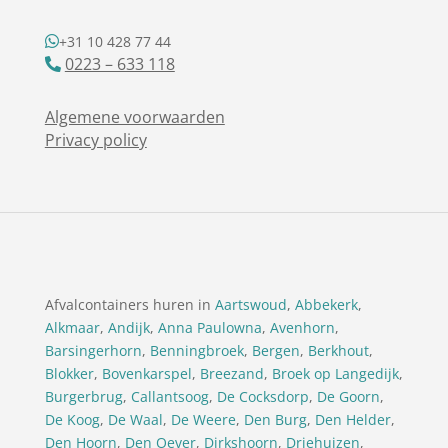
+31 10 428 77 44
0223 – 633 118
Algemene voorwaarden
Privacy policy
Afvalcontainers huren in
Aartswoud
,
Abbekerk
,
Alkmaar
,
Andijk
,
Anna Paulowna
,
Avenhorn
,
Barsingerhorn
,
Benningbroek
,
Bergen
,
Berkhout
,
Blokker
,
Bovenkarspel
,
Breezand
,
Broek op Langedijk
,
Burgerbrug
,
Callantsoog
,
De Cocksdorp
,
De Goorn
,
De Koog
,
De Waal
,
De Weere
,
Den Burg
,
Den Helder
,
Den Hoorn
,
Den Oever
,
Dirkshoorn
,
Driehuizen
,