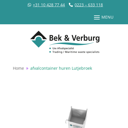
+31 10 428 77 44
0223 – 633 118
Home
afvalcontainer huren Lutjebroek
9