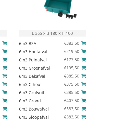
L 365 x B 180 x H 100
0
€
383,50
6m3 BSA
0
€
219,50
6m3 Houtafval
0
€
177,50
6m3 Puinafval
0
€
195,50
6m3 Groenafval
9
€
885,50
6m3 Dakafval
0
€
375,50
6m3 C-hout
0
€
385,50
6m3 Grofvuil
0
€
407,50
6m3 Grond
0
€
383,50
6m3 Bouwafval
0
€
383,50
6m3 Sloopafval