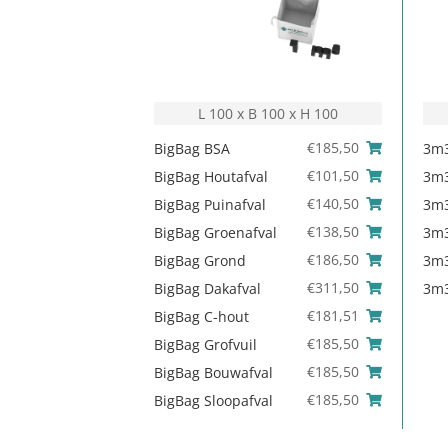
L 100 x B 100 x H 100
€
185,50
BigBag BSA
3m3
€
101,50
BigBag Houtafval
3m3
€
140,50
BigBag Puinafval
3m3
€
138,50
BigBag Groenafval
3m3
€
186,50
BigBag Grond
3m3
€
311,50
BigBag Dakafval
3m3
€
181,51
BigBag C-hout
€
185,50
BigBag Grofvuil
€
185,50
BigBag Bouwafval
€
185,50
BigBag Sloopafval