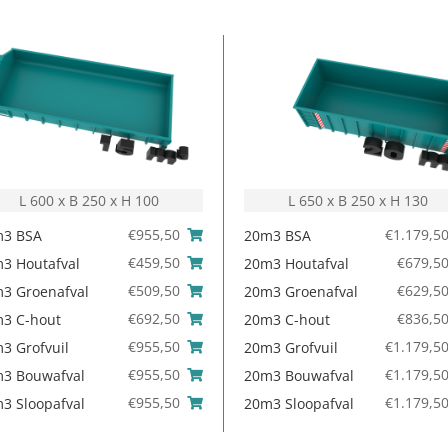
L 600 x B 250 x H 100
L 650 x B 250 x H 130
€
955,50
€
1.179,5
m3 BSA
20m3 BSA
€
459,50
€
679,5
3 Houtafval
20m3 Houtafval
€
509,50
€
629,5
3 Groenafval
20m3 Groenafval
€
692,50
€
836,5
3 C-hout
20m3 C-hout
€
955,50
€
1.179,5
3 Grofvuil
20m3 Grofvuil
€
955,50
€
1.179,5
3 Bouwafval
20m3 Bouwafval
€
955,50
€
1.179,5
3 Sloopafval
20m3 Sloopafval