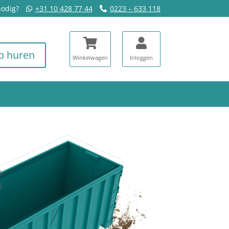
nodig?
+31 10 428 77 44
0223 – 633 118
p huren
d-
g