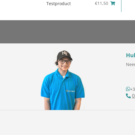
€
11,50
Testproduct
Hul
Neem
+3
0