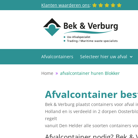
Klanten waarderen ons
:
Afvalcontainers
Selecteer hier uw afval
Home
afvalcontainer huren Blokker
9
Afvalcontainer bes
Bek & Verburg plaatst containers voor afval 
Holland en is verdeeld in 2 dorpen Oosterbl
regelt
vanuit Den Helder alle soorten containers voo
Afvalcontainer nodig? Bek & 