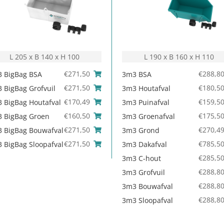
L 205 x B 140 x H 100
L 190 x B 160 x H 110
€
271,50
€
288,8
 BigBag BSA
3m3 BSA
€
271,50
€
180,5
 BigBag Grofvuil
3m3 Houtafval
€
170,49
€
159,5
 BigBag Houtafval
3m3 Puinafval
€
160,50
€
175,5
 BigBag Groen
3m3 Groenafval
€
271,50
€
270,4
 BigBag Bouwafval
3m3 Grond
€
271,50
€
785,5
 BigBag Sloopafval
3m3 Dakafval
€
285,5
3m3 C-hout
€
288,8
3m3 Grofvuil
€
288,8
3m3 Bouwafval
€
288,8
3m3 Sloopafval