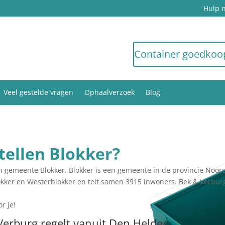
Hulp 
Container goedkoo
Veel gestelde vragen
Ophaalverzoek
Blog
tellen Blokker?
in gemeente Blokker. Blokker is een gemeente in de provincie Noor
okker en Westerblokker en telt samen 3915 inwoners. Bek & Verbur
r je!
Verburg regelt vanuit Den Helder