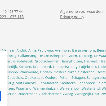
Algemene voorwaarden
1 10 428 77 44
223 – 633 118
Privacy policy
,
Alkmaar
,
Andijk
,
Anna Paulowna
,
Avenhorn
,
Barsingerhorn
,
Benn
urgerbrug
,
Callantsoog
,
De Cocksdorp
,
De Goorn
,
De Koog
,
De Waa
khuizen
,
Grootebroek
,
Grootschermer
,
Haringhuizen
,
Hauwert
,
Hee
orp
,
Koedijk
,
Kolhorn
,
Kreileroord
,
Lambertschaag
,
Lutjebroek
,
Lutj
orp
,
Noord-Scharwoude
,
Obdam
,
Oosterblokker
,
Oosterend
,
Ooste
ild
,
Oudesluis
,
Oudkarspel
,
Oudorp
,
Petten
,
Schagen
,
Schagerbru
svlotbrug
,
Sint Pancras
,
Sint-Maarten
,
Slootdorp
,
Spanbroek
,
Spierd
enhuizen
,
Waarland
,
Warmenhuizen
,
Wervershoof
,
Westerland
,
We
charwoude
,
Zuidermeer
,
Zuidschermer
,
Zwaag
,
Zwaagdijk-Oost
,
Zw