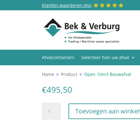
Klanten waarderen ons
:
Afvalcontainers
Selecteer hier uw afval
Home
Product
Open 10m3 Bouwafval
9
9
€
495,50
Open
Toevoegen aan winke
10m3
Bouwafval
aantal