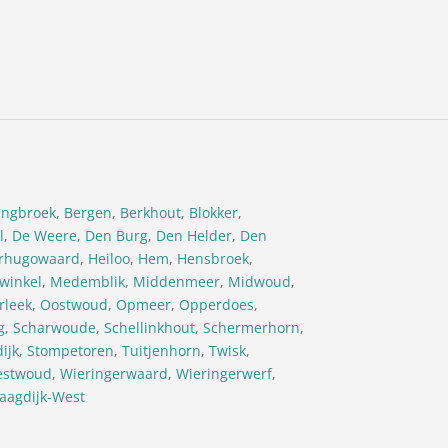
ingbroek
,
Bergen
,
Berkhout
,
Blokker
,
l
,
De Weere
,
Den Burg
,
Den Helder
,
Den
rhugowaard
,
Heiloo
,
Hem
,
Hensbroek
,
ewinkel
,
Medemblik
,
Middenmeer
,
Midwoud
,
rleek
,
Oostwoud
,
Opmeer
,
Opperdoes
,
g
,
Scharwoude
,
Schellinkhout
,
Schermerhorn
,
ijk
,
Stompetoren
,
Tuitjenhorn
,
Twisk
,
stwoud
,
Wieringerwaard
,
Wieringerwerf
,
aagdijk-West