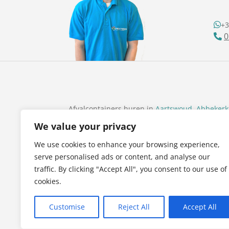
+3
0
Afvalcontainers huren in
Aartswoud
,
Abbekerk
Bovenkarspel
,
Breezand
,
Broek op Langedijk
,
B
We value your privacy
Hoorn
,
Den Oever
,
Dirkshoorn
,
Driehuizen
,
En
Hippolytushoef
,
Hoogkarspel
,
Hoorn
,
Julianad
We use cookies to enhance your browsing experience,
Noord-Scharwoude
,
Nibbixwoud
,
Nieuwe Nied
serve personalised ads or content, and analyse our
Otterleek
,
Oude Niedorp
,
Oudendijk
,
Oudersch
traffic. By clicking "Accept All", you consent to our use of
Sijbekarspel
,
Sint Maartensbrug
,
Sint Maarten
cookies.
Ursem(Alkmaar)
,
Ursem(Koggenland)
,
’t Veld
,
V
Wijdenes
,
Wognum
,
’t Zand
,
Zijdewind
,
Zuid-S
Customise
Reject All
Accept All