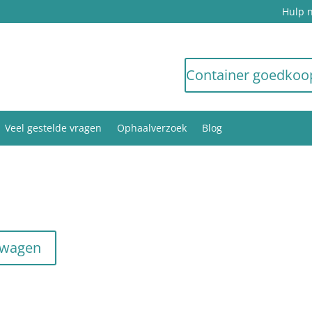
Hulp 
Container goedkoo
Veel gestelde vragen
Ophaalverzoek
Blog
lwagen