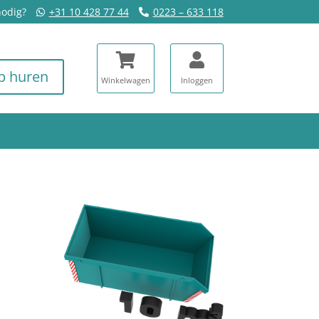
nodig?
+31 10 428 77 44
0223 – 633 118
p huren