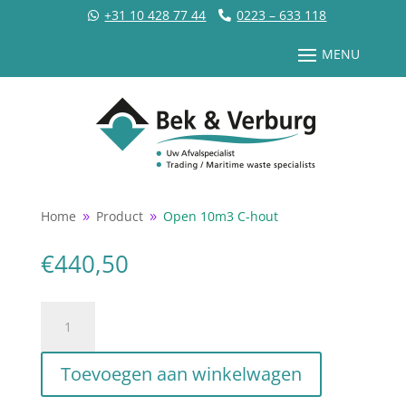
+31 10 428 77 44
0223 – 633 118
Home
Product
Open 10m3 C-hout
9
9
€
440,50
Open
10m3
C-
Toevoegen aan winkelwagen
hout
aantal