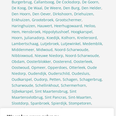
Burgerbrug
,
Callantsoog
,
De Cocksdorp
,
De Goorn
,
De Koog
,
De Waal
,
De Weere
,
Den Burg
,
Den Helder
,
Den Hoorn
,
Den Oever
,
Dirkshoorn
,
Driehuizen
,
Enkhuizen
,
Grootebroek
,
Grootschermer
,
Haringhuizen
,
Hauwert
,
Heerhugowaard
,
Heiloo
,
Hem
,
Hensbroek
,
Hippolytushoef
,
Hoogkarspel
,
Hoorn
,
Julianadorp
,
Koedijk
,
Kolhorn
,
Kreileroord
,
Lambertschaag
,
Lutjebroek
,
Lutjewinkel
,
Medemblik
,
Middenmeer
,
Midwoud
,
Noord-Scharwoude
,
Nibbixwoud
,
Nieuwe Niedorp
,
Noord-Scharwoude
,
Obdam
,
Oosterblokker
,
Oosterend
,
Oosterleek
,
Oostwoud
,
Opmeer
,
Opperdoes
,
Otterleek
,
Oude
Niedorp
,
Oudendijk
,
Ouderschild
,
Oudesluis
,
Oudkarspel
,
Oudorp
,
Petten
,
Schagen
,
Schagerbrug
,
Scharwoude
,
Schellinkhout
,
Schermerhorn
,
Sijbekarspel
,
Sint Maartensbrug
,
Sint
Maartensvlotbrug
,
Sint Pancras
,
Sint-Maarten
,
Slootdorp
,
Spanbroek
,
Spierdijk
,
Stompetoren
,
Tuitjenhorn
,
Twisk
,
Ursem(Alkmaar)
,
Ursem(Koggenland)
,
’t Veld
,
Venhuizen
,
Waarland
,