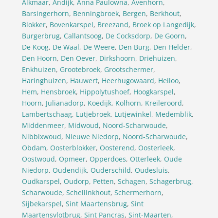
Alkmaar
,
Andijk
,
Anna Paulowna
,
Avenhorn
,
Barsingerhorn
,
Benningbroek
,
Bergen
,
Berkhout
,
Blokker
,
Bovenkarspel
,
Breezand
,
Broek op Langedijk
,
Burgerbrug
,
Callantsoog
,
De Cocksdorp
,
De Goorn
,
De Koog
,
De Waal
,
De Weere
,
Den Burg
,
Den Helder
,
Den Hoorn
,
Den Oever
,
Dirkshoorn
,
Driehuizen
,
Enkhuizen
,
Grootebroek
,
Grootschermer
,
Haringhuizen
,
Hauwert
,
Heerhugowaard
,
Heiloo
,
Hem
,
Hensbroek
,
Hippolytushoef
,
Hoogkarspel
,
Hoorn
,
Julianadorp
,
Koedijk
,
Kolhorn
,
Kreileroord
,
Lambertschaag
,
Lutjebroek
,
Lutjewinkel
,
Medemblik
,
Middenmeer
,
Midwoud
,
Noord-Scharwoude
,
Nibbixwoud
,
Nieuwe Niedorp
,
Noord-Scharwoude
,
Obdam
,
Oosterblokker
,
Oosterend
,
Oosterleek
,
Oostwoud
,
Opmeer
,
Opperdoes
,
Otterleek
,
Oude
Niedorp
,
Oudendijk
,
Ouderschild
,
Oudesluis
,
Oudkarspel
,
Oudorp
,
Petten
,
Schagen
,
Schagerbrug
,
Scharwoude
,
Schellinkhout
,
Schermerhorn
,
Sijbekarspel
,
Sint Maartensbrug
,
Sint
Maartensvlotbrug
,
Sint Pancras
,
Sint-Maarten
,