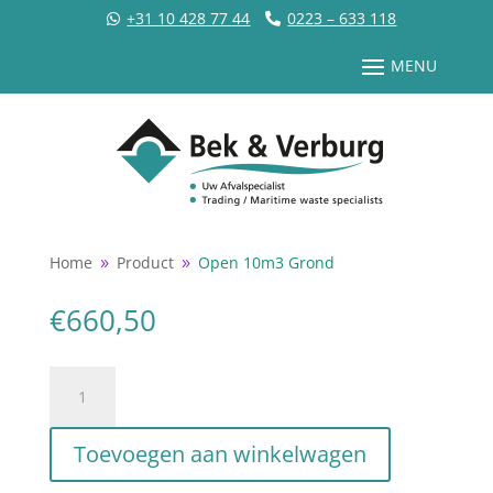
+31 10 428 77 44
0223 – 633 118
Home
Product
Open 10m3 Grond
9
9
€
660,50
Open
10m3
Grond
Toevoegen aan winkelwagen
aantal