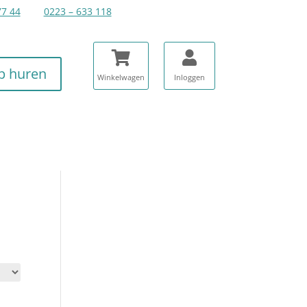
77 44
0223 – 633 118
p huren