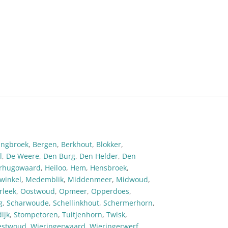
ingbroek
,
Bergen
,
Berkhout
,
Blokker
,
l
,
De Weere
,
Den Burg
,
Den Helder
,
Den
rhugowaard
,
Heiloo
,
Hem
,
Hensbroek
,
ewinkel
,
Medemblik
,
Middenmeer
,
Midwoud
,
rleek
,
Oostwoud
,
Opmeer
,
Opperdoes
,
g
,
Scharwoude
,
Schellinkhout
,
Schermerhorn
,
ijk
,
Stompetoren
,
Tuitjenhorn
,
Twisk
,
stwoud
,
Wieringerwaard
,
Wieringerwerf
,