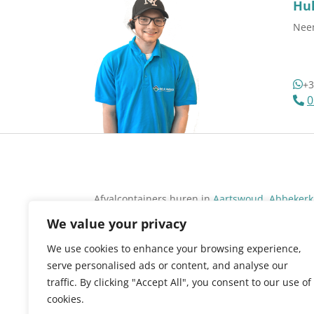
Hul
Neem
+3
0
Afvalcontainers huren in
Aartswoud
,
Abbekerk
Bovenkarspel
,
Breezand
,
Broek op Langedijk
,
B
We value your privacy
Hoorn
,
Den Oever
,
Dirkshoorn
,
Driehuizen
,
En
Hippolytushoef
,
Hoogkarspel
,
Hoorn
,
Julianad
We use cookies to enhance your browsing experience,
Noord-Scharwoude
,
Nibbixwoud
,
Nieuwe Nied
serve personalised ads or content, and analyse our
Otterleek
,
Oude Niedorp
,
Oudendijk
,
Oudersch
traffic. By clicking "Accept All", you consent to our use of
Sijbekarspel
,
Sint Maartensbrug
,
Sint Maarten
cookies.
Ursem(Alkmaar)
,
Ursem(Koggenland)
,
’t Veld
,
V