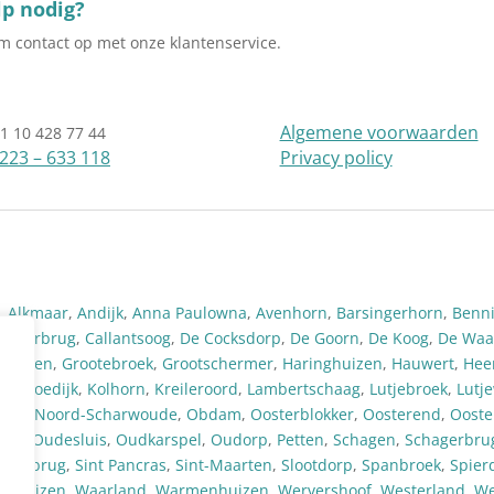
p nodig?
 contact op met onze klantenservice.
Algemene voorwaarden
1 10 428 77 44
223 – 633 118
Privacy policy
,
Alkmaar
,
Andijk
,
Anna Paulowna
,
Avenhorn
,
Barsingerhorn
,
Benn
urgerbrug
,
Callantsoog
,
De Cocksdorp
,
De Goorn
,
De Koog
,
De Waa
khuizen
,
Grootebroek
,
Grootschermer
,
Haringhuizen
,
Hauwert
,
Hee
orp
,
Koedijk
,
Kolhorn
,
Kreileroord
,
Lambertschaag
,
Lutjebroek
,
Lutj
orp
,
Noord-Scharwoude
,
Obdam
,
Oosterblokker
,
Oosterend
,
Ooste
ild
,
Oudesluis
,
Oudkarspel
,
Oudorp
,
Petten
,
Schagen
,
Schagerbru
svlotbrug
,
Sint Pancras
,
Sint-Maarten
,
Slootdorp
,
Spanbroek
,
Spierd
enhuizen
,
Waarland
,
Warmenhuizen
,
Wervershoof
,
Westerland
,
We