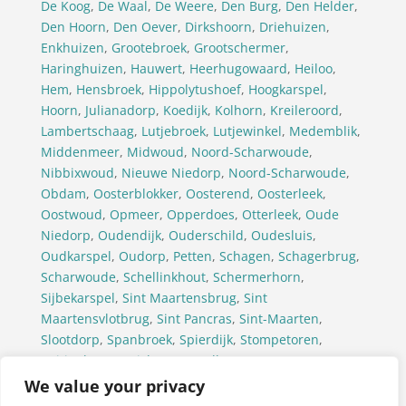
De Koog
,
De Waal
,
De Weere
,
Den Burg
,
Den Helder
,
Den Hoorn
,
Den Oever
,
Dirkshoorn
,
Driehuizen
,
Enkhuizen
,
Grootebroek
,
Grootschermer
,
Haringhuizen
,
Hauwert
,
Heerhugowaard
,
Heiloo
,
Hem
,
Hensbroek
,
Hippolytushoef
,
Hoogkarspel
,
Hoorn
,
Julianadorp
,
Koedijk
,
Kolhorn
,
Kreileroord
,
Lambertschaag
,
Lutjebroek
,
Lutjewinkel
,
Medemblik
,
Middenmeer
,
Midwoud
,
Noord-Scharwoude
,
Nibbixwoud
,
Nieuwe Niedorp
,
Noord-Scharwoude
,
Obdam
,
Oosterblokker
,
Oosterend
,
Oosterleek
,
Oostwoud
,
Opmeer
,
Opperdoes
,
Otterleek
,
Oude
Niedorp
,
Oudendijk
,
Ouderschild
,
Oudesluis
,
Oudkarspel
,
Oudorp
,
Petten
,
Schagen
,
Schagerbrug
,
Scharwoude
,
Schellinkhout
,
Schermerhorn
,
Sijbekarspel
,
Sint Maartensbrug
,
Sint
Maartensvlotbrug
,
Sint Pancras
,
Sint-Maarten
,
Slootdorp
,
Spanbroek
,
Spierdijk
,
Stompetoren
,
Tuitjenhorn
,
Twisk
,
Ursem(Alkmaar)
,
Ursem(Koggenland)
,
’t Veld
,
Venhuizen
,
Waarland
,
We value your privacy
Warmenhuizen
,
Wervershoof
,
Westerland
,