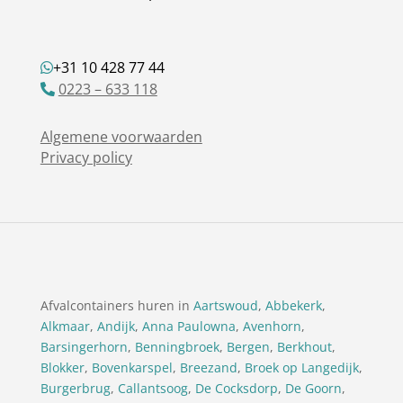
+31 10 428 77 44
0223 – 633 118
Algemene voorwaarden
Privacy policy
Afvalcontainers huren in
Aartswoud
,
Abbekerk
,
Alkmaar
,
Andijk
,
Anna Paulowna
,
Avenhorn
,
Barsingerhorn
,
Benningbroek
,
Bergen
,
Berkhout
,
Blokker
,
Bovenkarspel
,
Breezand
,
Broek op Langedijk
,
Burgerbrug
,
Callantsoog
,
De Cocksdorp
,
De Goorn
,